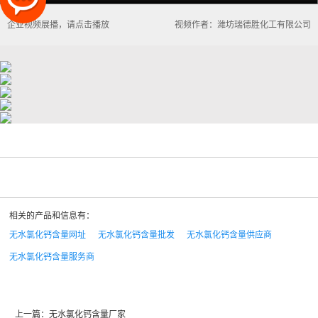
企业视频展播，请点击播放
视频作者：潍坊瑞德胜化工有限公司
相关的产品和信息有：
无水氯化钙含量网址
无水氯化钙含量批发
无水氯化钙含量供应商
无水氯化钙含量服务商
上一篇：
无水氯化钙含量厂家