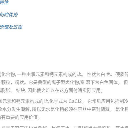
特性
剂的优势
原理及过程
化合物, 一种由氯元素和钙元素构成的盐。 性状为白 色、硬
，颗粒，粉状。它是典型的离子型卤化物,室 温下为白色固体。 
膨胀、 结块, 因此使之难以在这方面付诸实际应用。
氯元素和钙元素构成的盐,化学式为 CaCl2。 它常见应用包括
收水分发生潮解, 所以无水氯化钙必须在容器中密封储藏。 氯化
均有重要的应用价值。