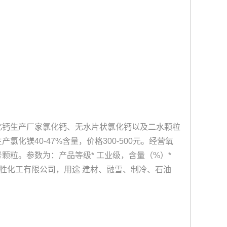
化钙生产厂家
氯化钙、无水片状氯化钙以及二水颗粒
氯化镁40-47%含量，价格300-500元。经营氧
号颗粒。参数为：产品等级* 工业级，含量（%）*
坊瑞德胜化工有限公司，用途 建材、融雪、制冷、石油