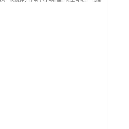
溶液呈微碱性，作用于石油钻探、化工合成、干燥制