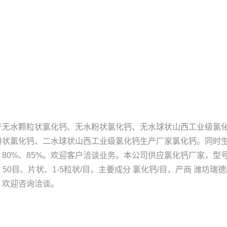
产无水颗粒状氯化钙、无水粉状氯化钙、无水球状
山西工业级氯
粉状氯化钙、二水球状
山西工业级氯化钙生产厂家
氯化钙。同时生产
、80%、85%。欢迎客户洽谈业务。本公司供应氯化钙厂家，型
粒度* 50目、片状、1-5粒状/目，主要成分 氯化钙/目，产商 潍
，欢迎咨询洽谈。