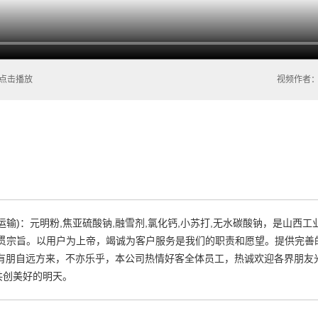
点击播放
视频作者
运输)：元明粉,焦亚硫酸钠,融雪剂,氯化钙,小苏打,无水碳酸钠，是山西
一贯宗旨。以用户为上帝，竭诚为客户服务是我们的职责和愿望。提供完善
 有朋自远方来，不亦乐乎，本公司热情好客全体员工，热诚欢迎各界朋友
共创美好的明天。