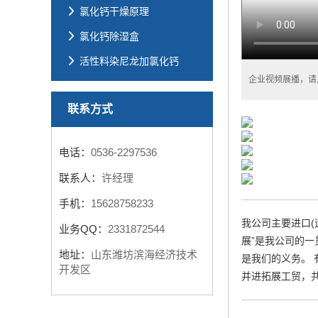
氯化钙干燥原理
氯化钙除湿盒
活性料染尼龙加氯化钙
企业视频展播，请
联系方式
电话：
0536-2297536
联系人：
许经理
手机：
15628758233
我公司主要进口(
业务QQ：
2331872544
展”是我公司的
地址：
山东潍坊滨海经济技术
是我们的义务。
开发区
并进拓展工贸，