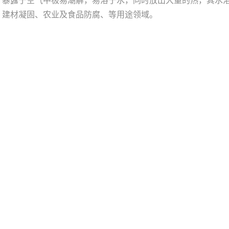
，暴露于空气中极易潮解，易溶于水，同时放出大量的热，其水
、建材凝固、农业及食品防腐、等用途领域。