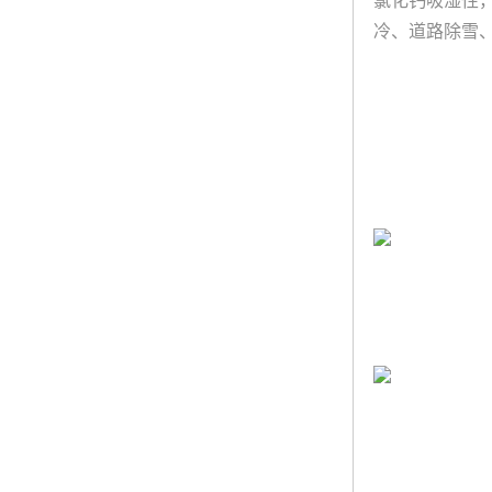
氯化钙吸湿性
冷、道路除雪