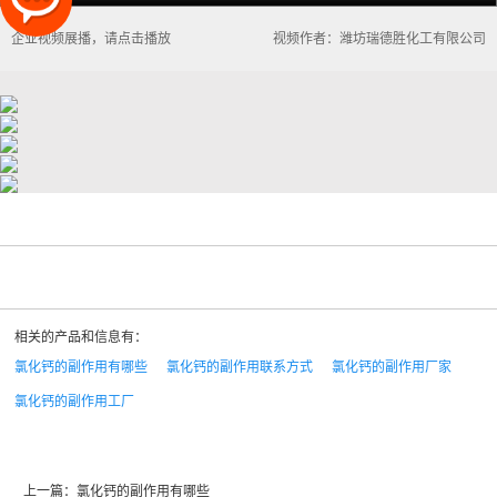
企业视频展播，请点击播放
视频作者：潍坊瑞德胜化工有限公司
相关的产品和信息有：
氯化钙的副作用有哪些
氯化钙的副作用联系方式
氯化钙的副作用厂家
氯化钙的副作用工厂
上一篇：
氯化钙的副作用有哪些